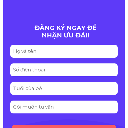
ĐĂNG KÝ NGAY ĐỂ
NHẬN ƯU ĐÃI!