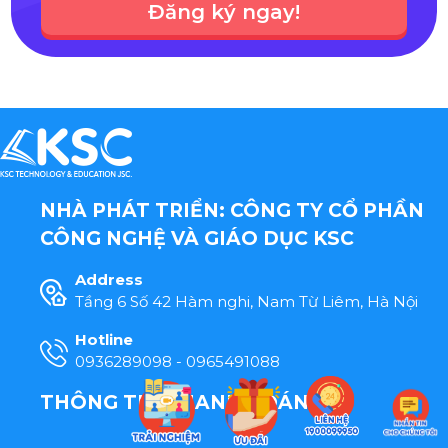
Đăng ký ngay!
NHÀ PHÁT TRIỂN: CÔNG TY CỔ PHẦN
CÔNG NGHỆ VÀ GIÁO DỤC KSC
Address
Tầng 6 Số 42 Hàm nghi, Nam Từ Liêm, Hà Nội
Hotline
0936289098 - 0965491088
THÔNG TIN THANH TOÁN