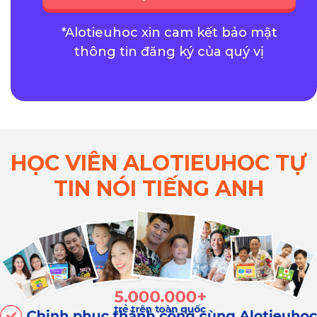
*Alotieuhoc xin cam kết bảo mật
thông tin đăng ký của quý vị
HỌC VIÊN ALOTIEUHOC TỰ
TIN NÓI TIẾNG ANH