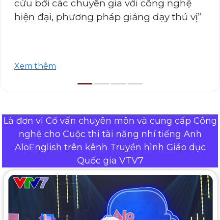
cứu bởi các chuyên gia với công nghệ
hiện đại, phương pháp giảng dạy thú vị”
Xem thêm
Là đơn vị Cố vấn chuyên môn và cung cấp Công
nghệ cho Cuộc thi tài năng nhí tiếng Anh
AloEnglish trên kênh Truyền hình Giáo dục
Quốc gia VTV7