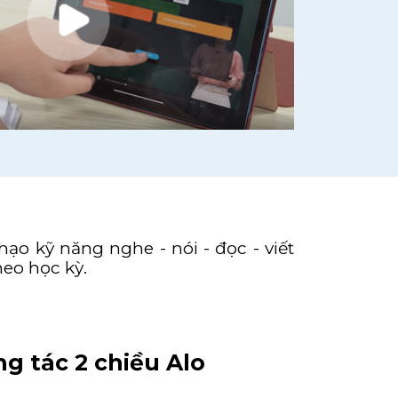
ạo kỹ năng nghe - nói - đọc - viết
heo học kỳ.
g tác 2 chiều Alo