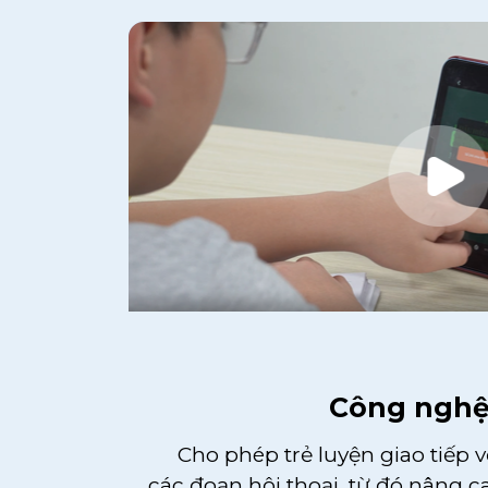
Công nghệ 
Cho phép trẻ luyện giao tiếp v
các đoạn hội thoại, từ đó nâng c