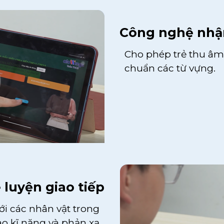
Công nghệ nhận
Cho phép trẻ thu â
chuẩn các từ vựng.
luyện giao tiếp
ới các nhân vật trong
ao kĩ năng và phản xạ