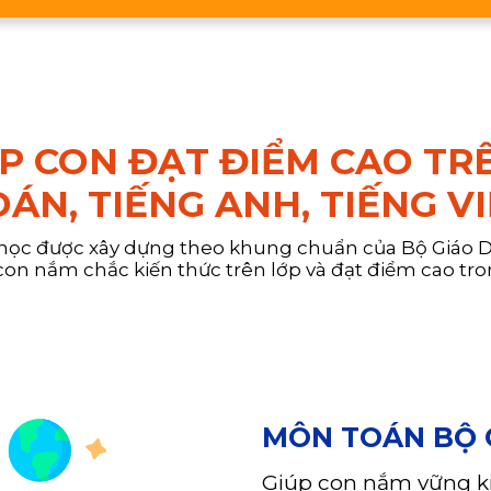
ÚP CON ĐẠT ĐIỂM CAO TR
ÁN, TIẾNG ANH, TIẾNG V
 học được xây dựng theo khung chuẩn của Bộ Giáo Dụ
con nắm chắc kiến thức trên lớp và đạt điểm cao tron
MÔN TOÁN BỘ 
Giúp con nắm vững kiế