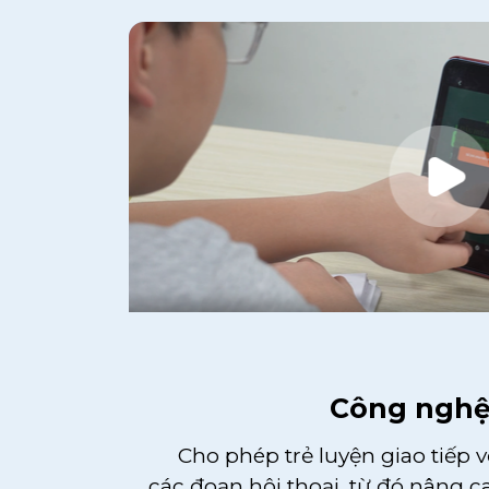
Công nghệ 
Cho phép trẻ luyện giao tiếp v
các đoạn hội thoại, từ đó nâng c