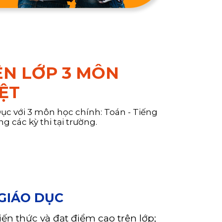
ÊN LỚP 3 MÔN
IỆT
c với 3 môn học chính: Toán - Tiếng
g các kỳ thi tại trường.
GIÁO DỤC
n thức và đạt điểm cao trên lớp;