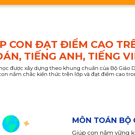
ÚP CON ĐẠT ĐIỂM CAO TR
ÁN, TIẾNG ANH, TIẾNG V
 học được xây dựng theo khung chuẩn của Bộ Giáo Dụ
con nắm chắc kiến thức trên lớp và đạt điểm cao tron
MÔN TOÁN BỘ 
Giúp con nắm vững kiế