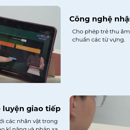
Công nghệ nhận
Cho phép trẻ thu â
chuẩn các từ vựng.
luyện giao tiếp
ới các nhân vật trong
ao kĩ năng và phản xạ