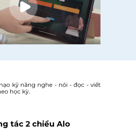
ạo kỹ năng nghe - nói - đọc - viết
heo học kỳ.
g tác 2 chiều Alo