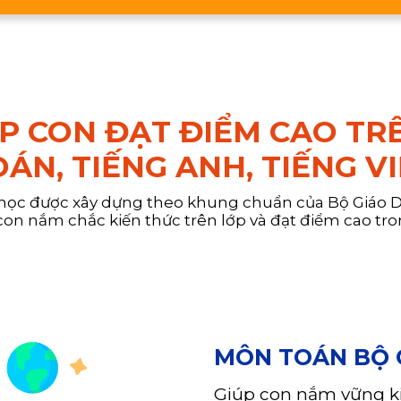
ÚP CON ĐẠT ĐIỂM CAO TR
ÁN, TIẾNG ANH, TIẾNG V
 học được xây dựng theo khung chuẩn của Bộ Giáo Dụ
con nắm chắc kiến thức trên lớp và đạt điểm cao tron
MÔN TOÁN BỘ 
Giúp con nắm vững kiế