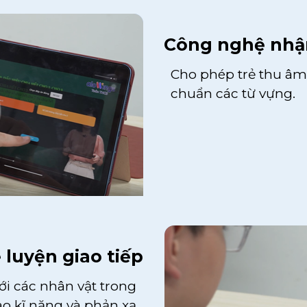
Công nghệ nhận
Cho phép trẻ thu â
chuẩn các từ vựng.
luyện giao tiếp
ới các nhân vật trong
ao kĩ năng và phản xạ