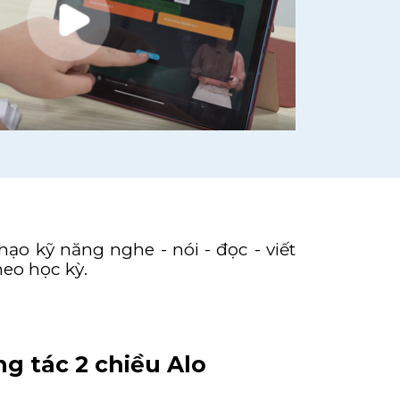
ạo kỹ năng nghe - nói - đọc - viết
heo học kỳ.
g tác 2 chiều Alo