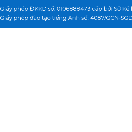
Giấy phép ĐKKD số: 0106888473 cấp bởi Sở Kế 
Giấy phép đào tạo tiếng Anh số: 4087/GCN-SGD