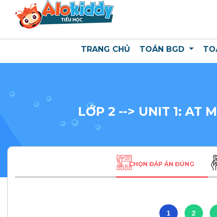
TRANG CHỦ
TOÁN BGD
TO
LỚP 2
--> UNIT 1: AT
CHỌN ĐÁP ÁN ĐÚNG
1
2