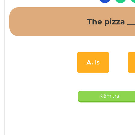
The pizza _
A.
is
Kiểm tra